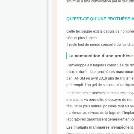
soumise à une convocation par la sécurit
QU’EST-CE QU’UNE PROTHÈSE 
Cette technique existe depuis de nombreu
sûrs et plus fiables.
Il reste tout de même conseillé de les cha
La composition d’une prothès
L’enveloppe est toujours constituée de di
microtexturée.
Les prothèses macrotextu
par l’ANSM en avril 2019 afin de limiter le
pré rempli d’un gel de silicone, d’un liq
La forme des prothèses mammaires est gé
d’implants va permettre d’essayer de repro
résultat le plus naturel possible tant au ni
maximum au niveau de la loge de l’implan
laboratoires garantissent généralement ce
Les implants mammaires n’empêchent ni