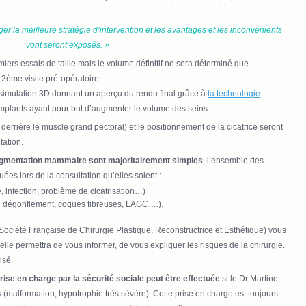
r la meilleure stratégie d’intervention et les avantages et les inconvénients
vont seront exposés. »
miers essais de taille mais le volume définitif ne sera déterminé que
 2ème visite pré-opératoire.
simulation 3D donnant un aperçu du rendu final grâce à
la technologie
mplants ayant pour but d’augmenter le volume des seins.
errière le muscle grand pectoral) et le positionnement de la cicatrice seront
tation.
augmentation mammaire sont majoritairement simples
, l’ensemble des
es lors de la consultation qu’elles soient :
, infection, problème de cicatrisation…)
ou dégonflement, coques fibreuses, LAGC….).
ociété Française de Chirurgie Plastique, Reconstructrice et Esthétique) vous
elle permettra de vous informer, de vous expliquer les risques de la chirurgie.
isé.
se en charge par la sécurité sociale peut être effectuée
si le Dr Martinet
 (malformation, hypotrophie très sévère). Cette prise en charge est toujours