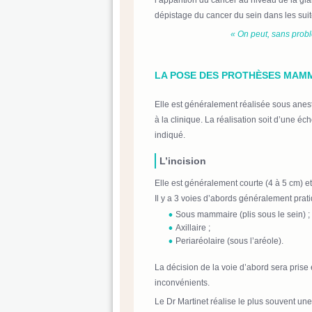
l’apparition du cancer au niveau de la g
dépistage du cancer du sein dans les suit
« On peut, sans probl
LA POSE DES PROTHÈSES MAM
Elle est généralement réalisée sous anest
à la clinique. La réalisation soit d’une
indiqué.
L’incision
Elle est généralement courte (4 à 5 cm) e
Il y a 3 voies d’abords généralement prat
Sous mammaire (plis sous le sein) ;
Axillaire ;
Periaréolaire (sous l’aréole).
La décision de la voie d’abord sera prise
inconvénients.
Le Dr Martinet réalise le plus souvent une 