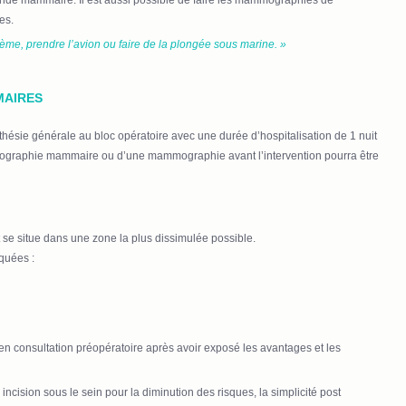
lande mammaire. Il est aussi possible de faire les mammographies de
es.
ème, prendre l’avion ou faire de la plongée sous marine. »
MAIRES
hésie générale au bloc opératoire avec une durée d’hospitalisation de 1 nuit
 échographie mammaire ou d’une mammographie avant l’intervention pourra être
t se situe dans une zone la plus dissimulée possible.
iquées :
 en consultation préopératoire après avoir exposé les avantages et les
incision sous le sein pour la diminution des risques, la simplicité post