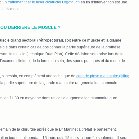
d’
un traitement par le laser cicatriciel Urgotouch
en fin d’intervention est une
la cicatrice.
OU DERRIÈRE LE MUSCLE ?
muscle grand pectoral (rétropectoral)
, soit
entre ce muscle et la glande
ossible dans certain cas de positionner la partie supérieure de la prothèse
devant le muscle (technique Dual Plan). Cette décision sera prise lors de la
 l’examen clinique, de la forme du sein, des sports pratiqués et du mode de
isé, si besoin, en complément une technique de
cure de ptose mammaire (lifting
s la partie supérieure de la glande mammaire (augmentation mammaire
ement de 1H30 en moyenne dans un cas d’augmentation mammaire pure.
emain de la chirurgie après que le Dr Martinet ait refait le pansement.
ntion jour et nuit pendant 15 jours puis 15 jours la journée seulement. Il sera