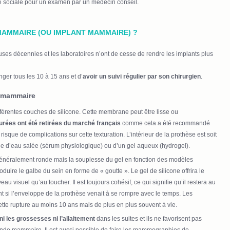
é sociale pour un examen par un médecin conseil.
MAMMAIRE (OU IMPLANT MAMMAIRE) ?
ses décennies et les laboratoires n’ont de cesse de rendre les implants plus
nger tous les 10 à 15 ans et d’
avoir un suivi régulier par son chirurgien
.
e mammaire
fférentes couches de silicone. Cette membrane peut être lisse ou
rées ont été retirées du marché français
comme cela a été recommandé
 risque de complications sur cette texturation. L’intérieur de la prothèse est soit
uide d’eau salée (sérum physiologique) ou d’un gel aqueux (hydrogel).
néralement ronde mais la souplesse du gel en fonction des modèles
duire le galbe du sein en forme de « goutte ». Le gel de silicone offrira le
veau visuel qu’au toucher. Il est toujours cohésif, ce qui signifie qu’il restera au
t si l’enveloppe de la prothèse venait à se rompre avec le temps. Les
tte rupture au moins 10 ans mais de plus en plus souvent à vie.
 les grossesses ni l’allaitement
dans les suites et ils ne favorisent pas