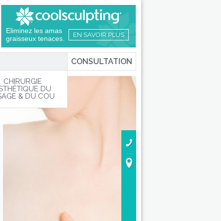
Eliminez les amas
EN SAVOIR PLUS
graisseux tenaces.
CONSULTATION
CHIRURGIE
STHÉTIQUE DU
SAGE & DU COU
02.40.48.15.83
Pour une consultation :
Centre Nantais de Chirurgie
Plastique et Esthétique
5 rue Beausoleil • 44000 Nant
Pour une intervention :
Clinique Jules Verne