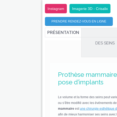
Instagram
Imagerie 3D - Crisalix
PRENDRE RENDEZ-VOUS EN LIGNE
PRÉSENTATION
DES SEINS
Prothèse mammaire 
pose d’implants
Le volume et la forme des seins peut varie
ou s’être modifié avec les événements de
mammaire
est
une chirurgie esthétique 
afin de mieux harmoniser ses seins avec le 