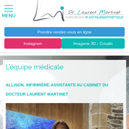
MENU
Prendre rendez-vous en ligne
Instagram
Imagerie 3D - Crisalix
L’équipe médicale
ALLISON, INFIRMIÈRE-ASSISTANTE AU CABINET DU
DOCTEUR LAURENT MARTINET